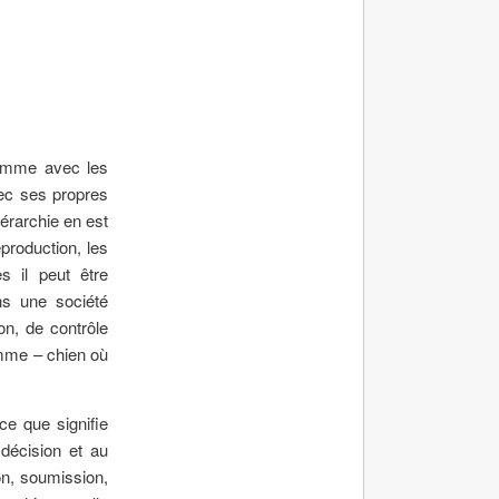
 comme avec les
vec ses propres
iérarchie en est
eproduction, les
s il peut être
ns une société
on, de contrôle
omme – chien où
ce que signifie
 décision et au
on, soumission,