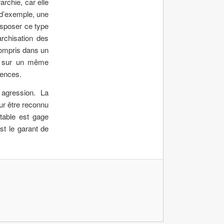
rchie, car elle
e d’exemple, une
ansposer ce type
archisation des
compris dans un
t, sur un même
rences.
 agression. La
our être reconnu
stable est gage
est le garant de