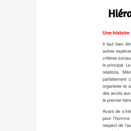
Hiér
Une histoire 
Il faut bien ê
autres espèces
critères sociau
le principal. L
relations. Mê
parfaitement 
organisée et a
des accès aux 
le premier béné
Avant de s’int
pour l’homme l
respect de l’a