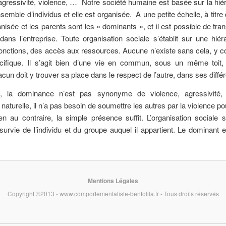
 agressivité, violence, … Notre société humaine est basée sur la hiéra
emble d’individus et elle est organisée. A une petite échelle, à titr
anisée et les parents sont les « dominants », et il est possible de tr
 dans l’entreprise. Toute organisation sociale s’établit sur une hiér
fonctions, des accès aux ressources. Aucune n’existe sans cela, y 
écifique. Il s’agit bien d’une vie en commun, sous un même toi
chacun doit y trouver sa place dans le respect de l’autre, dans ses diffé
, la dominance n’est pas synonyme de violence, agressivité,
aturelle, il n’a pas besoin de soumettre les autres par la violence p
n au contraire, la simple présence suffit. L’organisation sociale 
 survie de l’individu et du groupe auquel il appartient. Le dominant 
Mentions Légales
Copyright ©2013 - www.comportementaliste-bentolila.fr - Tous droits réservés