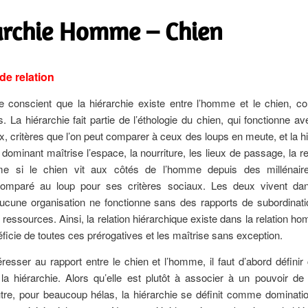
archie Homme – Chien
de relation
tre conscient que la hiérarchie existe entre l’homme et le chien,
. La hiérarchie fait partie de l’éthologie du chien, qui fonctionne a
x, critères que l’on peut comparer à ceux des loups en meute, et la h
e dominant maîtrise l’espace, la nourriture, les lieux de passage, la r
me si le chien vit aux côtés de l’homme depuis des millénaire
comparé au loup pour ses critères sociaux. Les deux vivent da
ucune organisation ne fonctionne sans des rapports de subordinati
ressources. Ainsi, la relation hiérarchique existe dans la relation h
ficie de toutes ces prérogatives et les maîtrise sans exception.
éresser au rapport entre le chien et l’homme, il faut d’abord définir 
a hiérarchie. Alors qu’elle est plutôt à associer à un pouvoir de
utre, pour beaucoup hélas, la hiérarchie se définit comme dominati