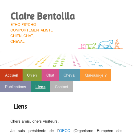
Claire Bentolila
ÉTHO-PSYCHO-
COMPORTEMENTALISTE
CHIEN, CHAT,
CHEVAL
 principal
Accueil
Chien
Chat
Cheval
Qui-suis-je ?
Aller au contenu principal
Aller au contenu secondaire
Publications
Liens
Contact
Liens
Chers amis, chers visiteurs,
Je suis présidente de l’
OECC
(Organisme Européen des