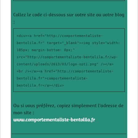
Collez le code ci-dessous sur votre site ou votre blog
:
<div><a href="http://comportementaliste-
bentolila.fr" target="_blank"><img style="width:
185px; margin-bottom: 0px;"
src="http://comportementaliste-bentolila.fr/wp-
content/uploads/2013/03/logo-opti.png" /></a>
<br /></a><a href="http://comportementaliste-
bentolila.fr">comportementaliste-
bentolila.fr</a></div>
Ou si vous préférez, copiez simplement l'adresse de
mon site :
www.comportementaliste-bentolila.fr