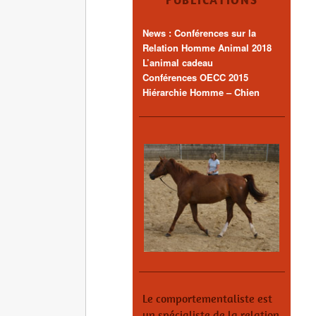
PUBLICATIONS
News : Conférences sur la
Relation Homme Animal 2018
L’animal cadeau
Conférences OECC 2015
Hiérarchie Homme – Chien
Le comportementaliste est
un spécialiste de la relation