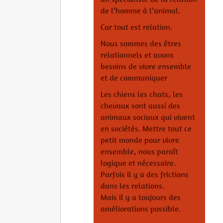
de l’homme à l’animal.
Car tout est relation.
Nous sommes des êtres
relationnels et avons
besoins de vivre ensemble
et de communiquer
Les chiens les chats, les
chevaux sont aussi des
animaux sociaux qui vivent
en sociétés. Mettre tout ce
petit monde pour vivre
ensemble, nous paraît
logique et nécessaire.
Parfois il y a des frictions
dans les relations.
Mais il y a toujours des
améliorations possible.