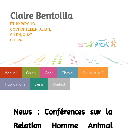
Claire Bentolila
ÉTHO-PSYCHO-
COMPORTEMENTALISTE
CHIEN, CHAT,
CHEVAL
 principal
Accueil
Chien
Chat
Cheval
Qui-suis-je ?
Aller au contenu principal
Aller au contenu secondaire
Publications
Liens
Contact
News : Conférences sur la
Relation Homme Animal