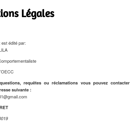
ions Légales
 est édité par:
LILA
omportementaliste
 l’OECC
questions, requêtes ou réclamations vous pouvez contacter 
dresse suivante :
la31@gmail.com
IRET
0019