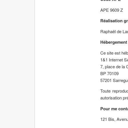
APE 9609 Z
Réalisation g
Raphaël de La
Hébergement
Ce site est héb
1&1 Internet 
7, place de la 
BP 70109
57201 Sarreg
Toute reprodu
autorisation pr
Pour me conta
121 Bis, Avenu