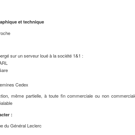
raphique et technique
roche
ergé sur un serveur loué à la société 1&1 :
SARL
Gare
uemines Cedex
ction, même partielle, à toute fin commerciale ou non commerciale
éalable
cter :
e du Général Leclerc